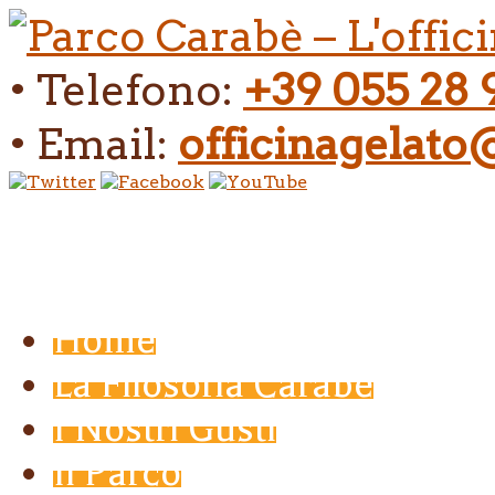
• Telefono:
+39 055 28 
• Email:
officinagelat
Home
La Filosofia Carabé
I Nostri Gusti
Il Parco