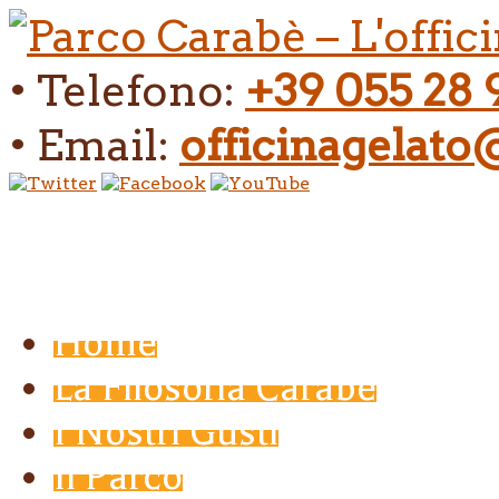
• Telefono:
+39 055 28 
• Email:
officinagelat
Home
La Filosofia Carabé
I Nostri Gusti
Il Parco