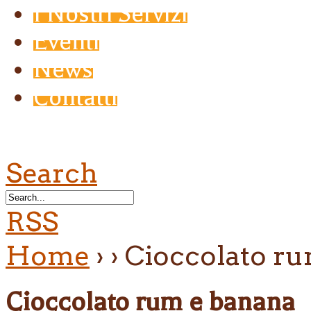
I Nostri Servizi
Eventi
News
Contatti
Search
RSS
Home
›
›
Cioccolato ru
Cioccolato rum e banana