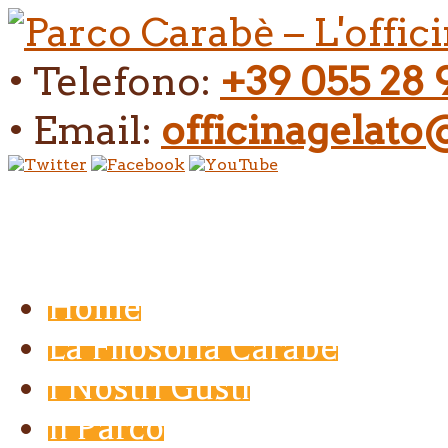
• Telefono:
+39 055 28 
• Email:
officinagelat
Home
La Filosofia Carabé
I Nostri Gusti
Il Parco