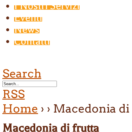
I Nostri Servizi
Eventi
News
Contatti
Search
RSS
Home
›
›
Macedonia di 
Macedonia di frutta