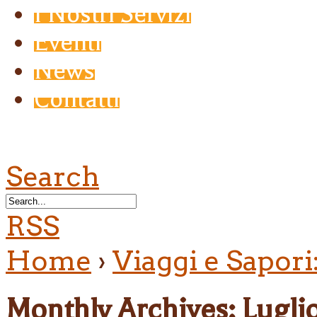
I Nostri Servizi
Eventi
News
Contatti
Search
RSS
Home
›
Viaggi e Sapori
Monthly Archives:
Lugli