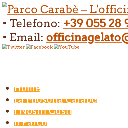
• Telefono:
+39 055 28 
• Email:
officinagelat
Home
La Filosofia Carabé
I Nostri Gusti
Il Parco