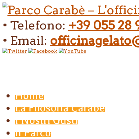
• Telefono:
+39 055 28 
• Email:
officinagelat
Home
La Filosofia Carabé
I Nostri Gusti
Il Parco