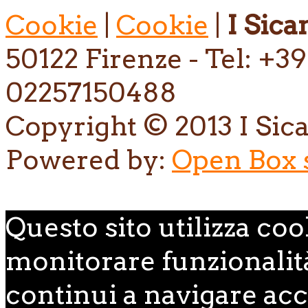
Cookie
|
Cookie
|
I Sican
50122 Firenze - Tel: +39
02257150488
Copyright © 2013 I Sican
Powered by:
Open Box s.
Questo sito utilizza coo
monitorare funzionalità,
continui a navigare acce