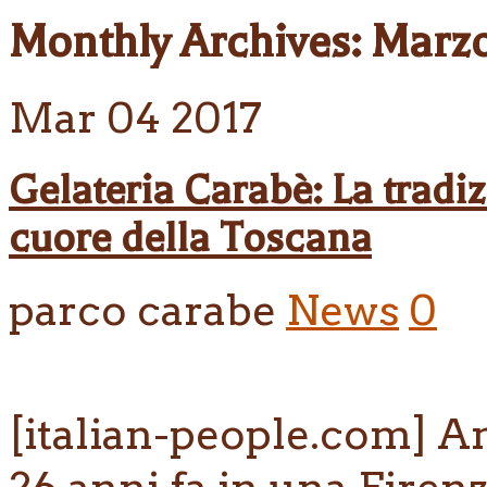
Monthly Archives:
Marzo
Mar
04
2017
Gelateria Carabè: La tradiz
cuore della Toscana
parco carabe
News
0
[italian-people.com] An
26 anni fa in una Fire