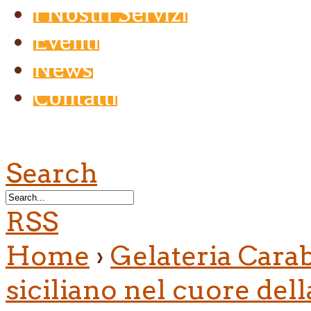
I Nostri Servizi
Eventi
News
Contatti
Search
RSS
Home
›
Gelateria Carab
siciliano nel cuore del