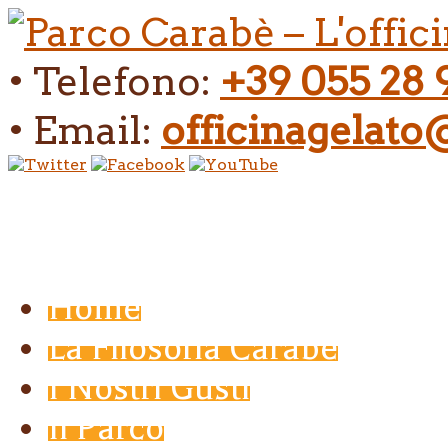
• Telefono:
+39 055 28 
• Email:
officinagelat
Home
La Filosofia Carabé
I Nostri Gusti
Il Parco