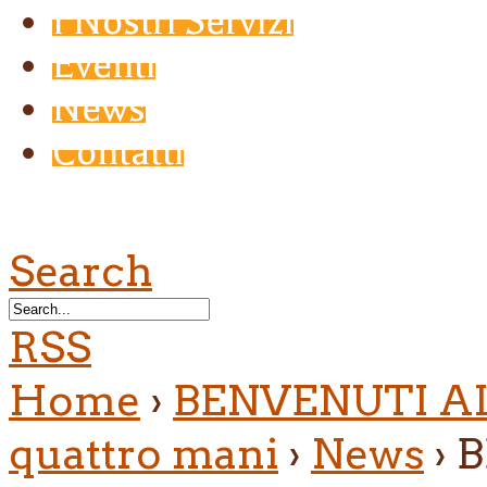
I Nostri Servizi
Eventi
News
Contatti
Search
RSS
Home
›
BENVENUTI AL 
quattro mani
›
News
›
B