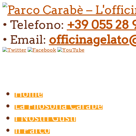
• Telefono:
+39 055 28 
• Email:
officinagelat
Home
La Filosofia Carabé
I Nostri Gusti
Il Parco