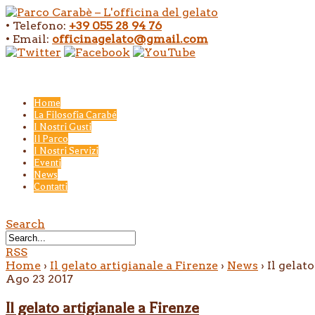
• Telefono:
+39 055 28 94 76
• Email:
officinagelato@gmail.com
Home
La Filosofia Carabé
I Nostri Gusti
Il Parco
I Nostri Servizi
Eventi
News
Contatti
Search
RSS
Home
›
Il gelato artigianale a Firenze
›
News
›
Il gelato
Ago
23
2017
Il gelato artigianale a Firenze